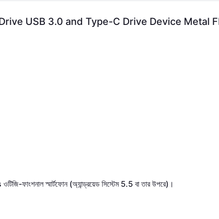
rive USB 3.0 and Type-C Drive Device Metal Fl
s
-
(
5.5
)
ওটিজি
ফাংশনাল
স্মার্টফোন
অ্যান্ড্রয়েড
সিস্টেম
বা
তার
উপরে
।
।