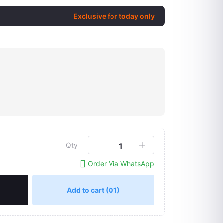
Exclusive for today only
Click to Enlarge
Qty
Order Via WhatsApp
Add to cart
(01)