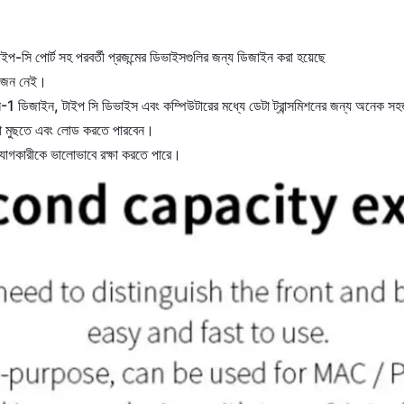
-
াইপ
সি
পোর্ট
সহ
পরবর্তী
প্রজন্মের
ডিভাইসগুলির
জন্য
ডিজাইন
করা
হয়েছে
োজন
নেই।
-1
,
ন
ডিজাইন
টাইপ
সি
ডিভাইস
এবং
কম্পিউটারের
মধ্যে
ডেটা
ট্রান্সমিশনের
জন্য অনেক
সহ
া মুছতে এবং লোড করতে পারবেন।
যোগকারীকে
ভালোভাবে
রক্ষা
করতে
পারে।