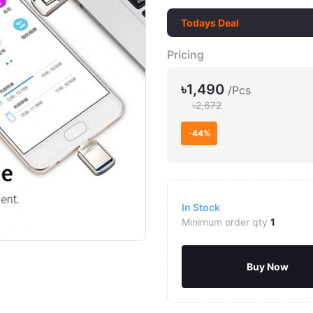
Todays Deal
Pricing
৳1,490
/Pcs
৳2,672
-44%
Click to Enlarge
In Stock
Minimum order qty
1
Buy Now