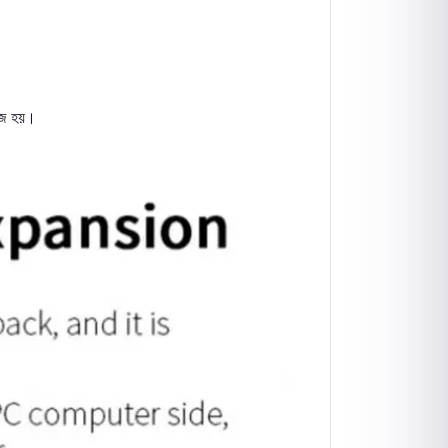
জ হয়।