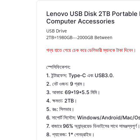
Lenovo USB Disk 2TB Portable D
Computer Accessories
USB Drive
2TB=1980GB---2000GB Between
পন্য হাতে পেয়ে চেক করে ডেলিভারী ম্যানকে টাকা দিবেন।
:
স্পেসিফিকেশন
1.
: Type-C
USB3.0.
ইন্টারফেস
এবং
2.
: 9
নেট
ওজন
গ্রাম।
3.
: 69*19*5.5
আকার
মিমি।
4.
:
2TB
ক্ষমতা
।
5.
:
রঙ
সিলভার।
6.
: Windows/Android/Mac/O
সাপোর্ট
সিস্টেম
7.
96%
বাজারে
অ্যান্ড্রয়েড
ডিভাইসের
সাথে
সামঞ্জস্যপূর্ণ
8.
: 1*
প্যাকেজ
পেনড্রাইভ।