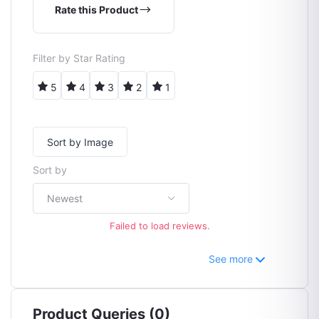
Rate this Product
Filter by Star Rating
5
4
3
2
1
Sort by Image
Sort by
Newest
Failed to load reviews.
See more
Product Queries (0)