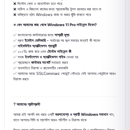
❌
সিস্টেম স্লো ও আনস্টেবল হতে পারে
❌
অফিস ও বিজনেস কাজের জন্য প্রয়োজনীয় টুলস ব্যবহার করা যাবে না
Windows
❌
ভবিষ্যতে হঠাৎ
কাজ না করার ঝুঁকি থাকতে পারে
Windows 11 Pro
?
⭐
কেন আমাদের কাছ থেকে
লাইসেন্স নিবেন
✅
বাংলাদেশের কাস্টমারদের জন্য
সাশ্রয়ী মূল্য
–
✅
দ্রুত
ইমেইল ডেলিভারি
অর্ডারের পর অল্প সময়ের মধ্যেই কী পাবেন
✅
লাইফটাইম অ্যাক্টিভেশন গ্যারান্টি
✅
১০০% কাজ করে এমন
টেস্টেড লাইসেন্স কী
✅
সহজ
ইনস্টলেশন ও অ্যাক্টিভেশন গাইড
দেওয়া হয়
✅
প্রয়োজনে
কাস্টমার সাপোর্ট
সহায়তা করবে
✅
অনলাইনে নিরাপদ ও ঝামেলাহীন কেনাকাটা
✅
আমাদের আছে SSLCommarz পেমেন্টে গেটওয়ে যেটা আপনার পেমেন্টকে আরও
নিরাপদ করবে
?
আমাদের প্রতিশ্রুতি
Windows
,
আমরা চাই আপনি কম খরচে একটি
ভরসাযোগ্য ও স্থায়ী
সমাধান
পান
যাতে
আপনার পিসি বা ল্যাপটপ আরও গতিশীল ও নিরাপদ থাকে