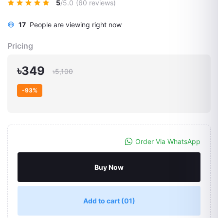
5
/5.0
(60 reviews)
17
People are viewing right now
Pricing
৳349
৳5,100
-93%
Order Via WhatsApp
Buy Now
Add to cart
(01)