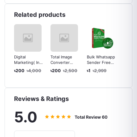
Related products
 Pro
Digital
Total Image
Bulk Whatsapp
10 plu
Marketing( In
Converter
Sender Free
CV/Res
l
Bangla)
Software
Whatsapp Bulk
Graphi
৳200
৳4,000
৳200
৳2,500
৳1
৳2,999
৳100
Complete
Message
Design
Course For
Sending
r -
Beginners to
Software Latest
cense
Advance
version 100%
t
off
Reviews & Ratings
ery
5.0
Total Review
60