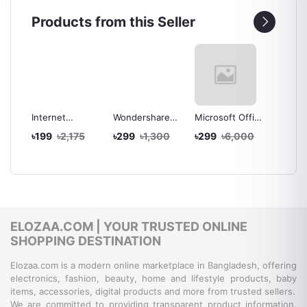
r -
Activation
Combo Offer -
Download
Downl
cense
Lifetime License
Products from this Seller
t
Key - Instant
ery
Email Delivery
ve
Internet
Wondershare
Microsoft Office
Microso
Download
Filmora X (V10)
2016
2019
00
৳199
৳2,175
৳299
৳1,300
৳299
৳6,000
৳399
th
Manager (IDM)
for Windows -
Professional
Profess
al
Latest Version -
Lifetime
Plus for
Plus fo
Lifetime
Activation -
Windows -
Window
Activation -
Instant
Lifetime License
Instant
Instant
Download
Key - Instant
by Emai
Download
Delivery by Mail
ELOZAA.COM | YOUR TRUSTED ONLINE
SHOPPING DESTINATION
Elozaa.com is a modern online marketplace in Bangladesh, offering
electronics, fashion, beauty, home and lifestyle products, baby
items, accessories, digital products and more from trusted sellers.
We are committed to providing transparent product information,