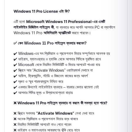
Windows 11 Pro License
এটা কি?
Microsoft Windows 11 Professional-
এটি হলো
এর একটি
,
PC
লাইফটাইম ডিজিটাল লাইসেন্স কী
যা ব্যবহার করে আপনি আপনার
বা ল্যাপটপে
Windows 11 Pro
অফিসিয়ালি অ্যাক্টিভেট
করতে পারবেন।
✅
কেন
Windows 11 Pro
লাইসেন্স
ব্যবহার
করবেন
?
✔️ Windows-
এর
সব
প্রিমিয়াম
ও
প্রফেশনাল
ফিচার
সম্পূর্ণভাবে
আনলক
হয়
✔️
ভাইরাস
,
ম্যালওয়্যার
ও
হ্যাকিং
থেকে
আপনার
পিসিকে
সুরক্ষিত
রাখে
✔️ Microsoft
থেকে
নিয়মিত
সিকিউরিটি
ও
ফিচার
আপডেট
পাওয়া
যায়
✔️
স্ক্রিনে
আর
“
Activate Windows”
ওয়াটারমার্ক
দেখাবে
না
✔️
অফিস
,
ফ্রিল্যান্সিং
,
স্টাডি
ও
বিজনেস
কাজের
জন্য
আদর্শ
✔️
দ্রুত
ও
স্মুথ
পারফরম্যান্স
নিশ্চিত
করে
✔️
একবার
কিনলেই
লাইফটাইম
ব্যবহার
–
বারবার
কেনার
ঝামেলা
নেই
✔️
আপনার
পিসির
মূল্য
ও
বিশ্বাসযোগ্যতা
বাড়ায়
Windows 11 Pro
?
❌
লাইসেন্স ব্যবহার না করলে কী সমস্যা হতে পারে
“Activate Windows”
❌
স্ক্রিনে সবসময়
লেখা দেখা যাবে
❌
অনেক প্রিমিয়াম ও প্রফেশনাল ফিচার বন্ধ থাকবে
❌
নিয়মিত সিকিউরিটি আপডেট নাও পেতে পারেন
❌
ভাইরাস ও ম্যালওয়্যার আক্রমণের ঝুঁকি বেড়ে যাবে