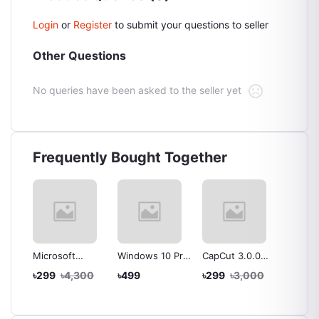
Login
or
Register
to submit your questions to seller
Other Questions
No queries have been asked to the seller yet
Frequently Bought Together
 Pro
Microsoft
Windows 10 Pro
CapCut 3.0.0
HitFilm
Windows 10
Office 2016
for WINDOWS -
| Lifet
৳299
৳4,300
৳499
৳299
৳3,000
৳199
৳
l
Professional –
Professional
Lifetime
Activat
Lifetime License
Plus For
Activation -
Window
Key – Online
Windows -
Instant
Instant