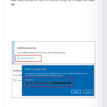
বিঃদ্রঃ আমরা মাইক্রোসফট অফিস সহ অন্যান্য লাইসেন্স কি ও সাবক্রিপশনও বিক্রয়
করি